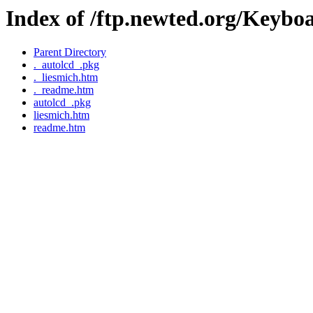
Index of /ftp.newted.org/Keyb
Parent Directory
._autolcd_.pkg
._liesmich.htm
._readme.htm
autolcd_.pkg
liesmich.htm
readme.htm