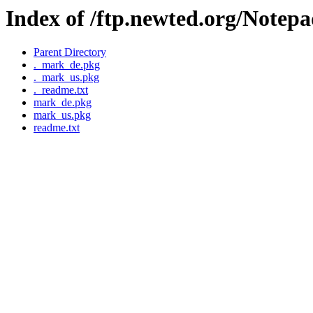
Index of /ftp.newted.org/Notep
Parent Directory
._mark_de.pkg
._mark_us.pkg
._readme.txt
mark_de.pkg
mark_us.pkg
readme.txt