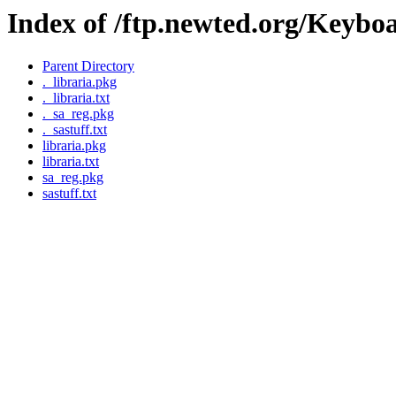
Index of /ftp.newted.org/Keybo
Parent Directory
._libraria.pkg
._libraria.txt
._sa_reg.pkg
._sastuff.txt
libraria.pkg
libraria.txt
sa_reg.pkg
sastuff.txt