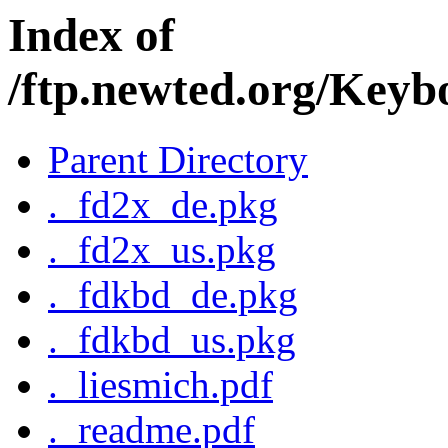
Index of
/ftp.newted.org/Keyb
Parent Directory
._fd2x_de.pkg
._fd2x_us.pkg
._fdkbd_de.pkg
._fdkbd_us.pkg
._liesmich.pdf
._readme.pdf